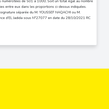
umérotées de 501 à 1000; Soit un total égal au nombre
es entre eux dans les proportions ci-dessus indiquées.
a signature séparée du M. YOUSSEF NAQACHI ou M.
tance d’EL Jadida sous N°27077 en date du 28/10/2021 RC