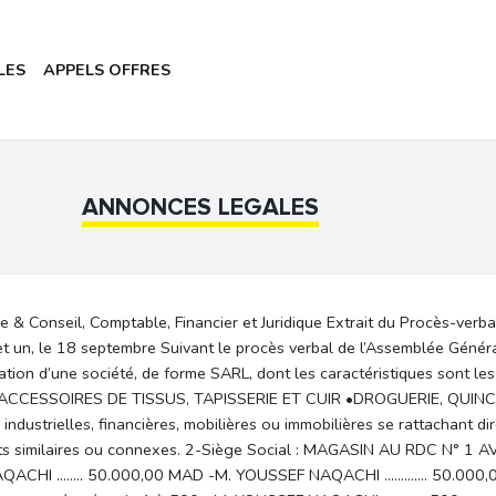
LES
APPELS OFFRES
ANNONCES LEGALES
onseil, Comptable, Financier et Juridique Extrait du Procès-verbal 
t un, le 18 septembre Suivant le procès verbal de l’Assemblée Génér
éation d’une société, de forme SARL, dont les caractéristiques sont l
CESSOIRES DE TISSUS, TAPISSERIE ET CUIR •DROGUERIE, QUINCAI
dustrielles, financières, mobilières ou immobilières se rattachant dir
ets similaires ou connexes. 2-Siège Social : MAGASIN AU RDC N° 1 
AQACHI …….. 50.000,00 MAD -M. YOUSSEF NAQACHI …………. 50.000,00