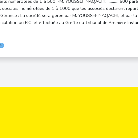
ts numérotées de 1 à 500; -M. YOUSSEF NAQACHI: …….……500 parts n
s sociales, numérotées de 1 à 1000 que les associés déclarent réparti
Gérance : La société sera gérée par M. YOUSSEF NAQACHI, et par l
lation au R.C. et effectuée au Greffe du Tribunal de Première Ins
IS